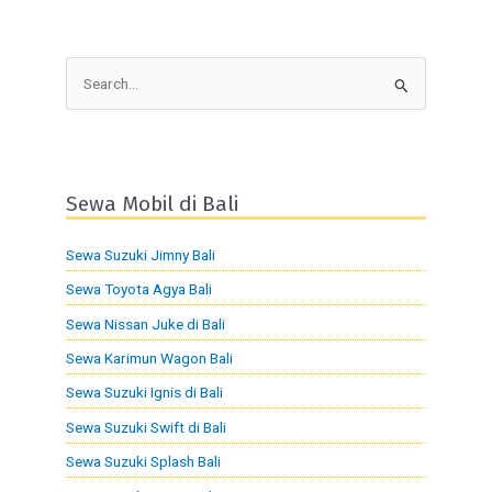
S
e
a
r
Sewa Mobil di Bali
c
h
Sewa Suzuki Jimny Bali
f
Sewa Toyota Agya Bali
o
Sewa Nissan Juke di Bali
r
:
Sewa Karimun Wagon Bali
Sewa Suzuki Ignis di Bali
Sewa Suzuki Swift di Bali
Sewa Suzuki Splash Bali