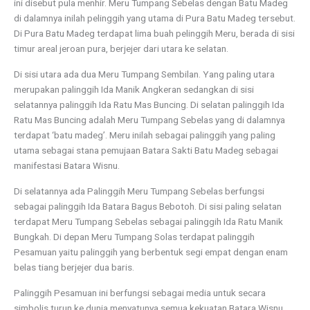
ini disebut pula menhir. Meru Tumpang Sebelas dengan Batu Madeg
di dalamnya inilah pelinggih yang utama di Pura Batu Madeg tersebut.
Di Pura Batu Madeg terdapat lima buah pelinggih Meru, berada di sisi
timur areal jeroan pura, berjejer dari utara ke selatan.
Di sisi utara ada dua Meru Tumpang Sembilan. Yang paling utara
merupakan palinggih Ida Manik Angkeran sedangkan di sisi
selatannya palinggih Ida Ratu Mas Buncing. Di selatan palinggih Ida
Ratu Mas Buncing adalah Meru Tumpang Sebelas yang di dalamnya
terdapat ‘batu madeg’. Meru inilah sebagai palinggih yang paling
utama sebagai stana pemujaan Batara Sakti Batu Madeg sebagai
manifestasi Batara Wisnu.
Di selatannya ada Palinggih Meru Tumpang Sebelas berfungsi
sebagai palinggih Ida Batara Bagus Bebotoh. Di sisi paling selatan
terdapat Meru Tumpang Sebelas sebagai palinggih Ida Ratu Manik
Bungkah. Di depan Meru Tumpang Solas terdapat palinggih
Pesamuan yaitu palinggih yang berbentuk segi empat dengan enam
belas tiang berjejer dua baris.
Palinggih Pesamuan ini berfungsi sebagai media untuk secara
simbolis turun ke dunia menyatunya semua kekuatan Batara Wisnu