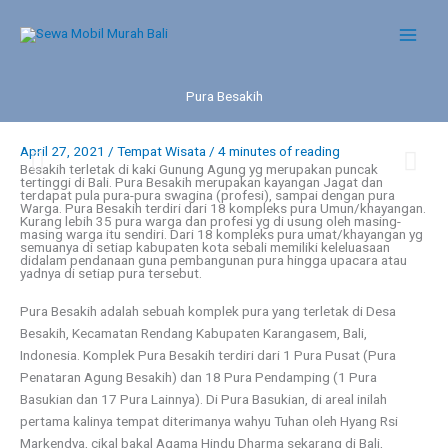
Skip
to
content
Pura Besakih
April 27, 2021
/
Tempat Wisata
/
4 minutes of reading
Besakih terletak di kaki Gunung Agung yg merupakan puncak
tertinggi di Bali. Pura Besakih merupakan kayangan Jagat dan
terdapat pula pura-pura swagina (profesi), sampai dengan pura
Pura Besakih
Pura Besakih
Warga. Pura Besakih terdiri dari 18 kompleks pura Umun/khayangan.
Kurang lebih 35 pura warga dan profesi yg di usung oleh masing-
masing warga itu sendiri. Dari 18 kompleks pura umat/khayangan yg
semuanya di setiap kabupaten kota sebali memiliki keleluasaan
didalam pendanaan guna pembangunan pura hingga upacara atau
yadnya di setiap pura tersebut.
Pura Besakih adalah sebuah komplek pura yang terletak di Desa
Besakih, Kecamatan Rendang Kabupaten Karangasem, Bali,
Indonesia. Komplek Pura Besakih terdiri dari 1 Pura Pusat (Pura
Penataran Agung Besakih) dan 18 Pura Pendamping (1 Pura
Basukian dan 17 Pura Lainnya). Di Pura Basukian, di areal inilah
pertama kalinya tempat diterimanya wahyu Tuhan oleh Hyang Rsi
Markendya, cikal bakal Agama Hindu Dharma sekarang di Bali,