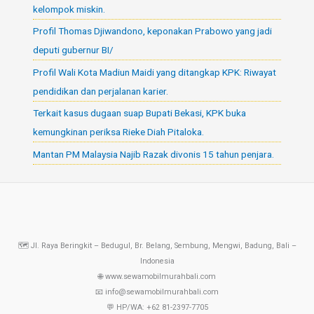
kelompok miskin.
Profil Thomas Djiwandono, keponakan Prabowo yang jadi
deputi gubernur BI/
Profil Wali Kota Madiun Maidi yang ditangkap KPK: Riwayat
pendidikan dan perjalanan karier.
Terkait kasus dugaan suap Bupati Bekasi, KPK buka
kemungkinan periksa Rieke Diah Pitaloka.
Mantan PM Malaysia Najib Razak divonis 15 tahun penjara.
🗺️ Jl. Raya Beringkit – Bedugul, Br. Belang, Sembung, Mengwi, Badung, Bali –
Indonesia
🌐 www.sewamobilmurahbali.com
📧 info@sewamobilmurahbali.com
💬 HP/WA: +62 81-2397-7705