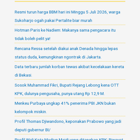
Resmi turun harga BBM hari ini Minggu 5 Juli 2026, warga
Sukoharjo ogah pakai Pertalite biar murah
Hotman Paris ke Nadiem: Makanya sama pengacara itu
tidak boleh pelit ya!
Rencana Ressa setelah diakui anak Denada hingga lepas
status duda, kemungkinan ngontrak di Jakarta.
Data terbaru jumlah korban tewas akibat kecelakaan kereta
di Bekasi.
Sosok Muhammad Fikri, Bupati Rejang Lebong kena OTT
KPK, dulunya pengusaha, punya utang Rp 12,9 M.
Menkeu Purbaya ungkap 41% penerima PBI JKN bukan
kelompok miskin.
Profil Thomas Djiwandono, keponakan Prabowo yang jadi
deputi gubernur BI/
Profil Wali Kota Madiun Maidi yang ditangkap KPK: Riwayat