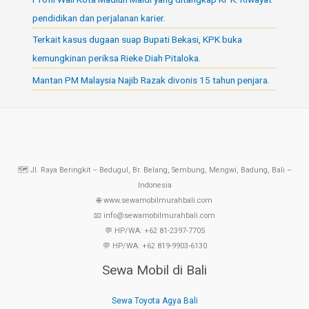
pendidikan dan perjalanan karier.
Terkait kasus dugaan suap Bupati Bekasi, KPK buka
kemungkinan periksa Rieke Diah Pitaloka.
Mantan PM Malaysia Najib Razak divonis 15 tahun penjara.
🗺️ Jl. Raya Beringkit – Bedugul, Br. Belang, Sembung, Mengwi, Badung, Bali –
Indonesia
🌐 www.sewamobilmurahbali.com
📧 info@sewamobilmurahbali.com
💬 HP/WA: +62 81-2397-7705
💬 HP/WA: +62 819-9903-6130
Sewa Mobil di Bali
Sewa Toyota Agya Bali