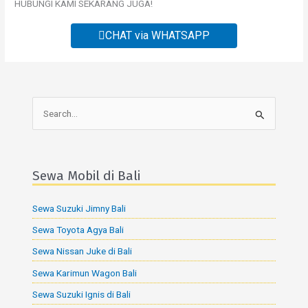
HUBUNGI KAMI SEKARANG JUGA!
CHAT via WHATSAPP
S
e
a
r
Sewa Mobil di Bali
c
Sewa Suzuki Jimny Bali
h
f
Sewa Toyota Agya Bali
o
Sewa Nissan Juke di Bali
r
Sewa Karimun Wagon Bali
:
Sewa Suzuki Ignis di Bali