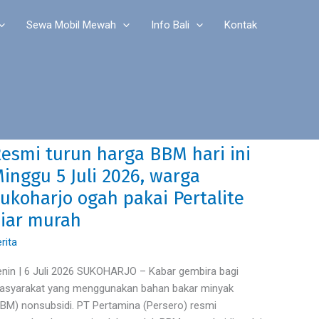
Sewa Mobil Mewah
Info Bali
Kontak
esmi turun harga BBM hari ini
esmi
run
inggu 5 Juli 2026, warga
rga
ukoharjo ogah pakai Pertalite
BM
iar murah
ri
rita
inggu
nin | 6 Juli 2026 SUKOHARJO – Kabar gembira bagi
li
asyarakat yang menggunakan bahan bakar minyak
26,
BM) nonsubsidi. PT Pertamina (Persero) resmi