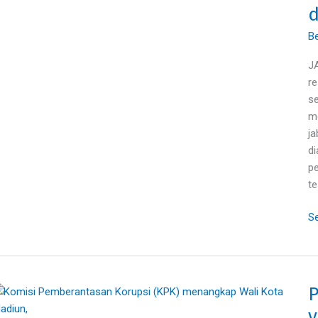
Dj
d
k
P
Be
ya
J
ja
re
de
se
gu
me
BI
ja
di
pe
te
Se
P
Pr
Wa
y