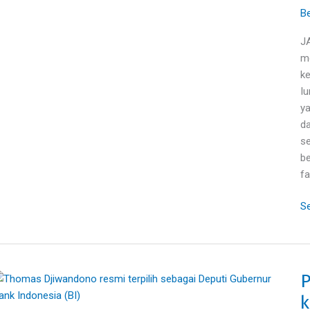
pe
Be
PB
J
J
me
b
k
k
Iu
mi
ya
da
se
be
fa
Se
P
Pr
T
k