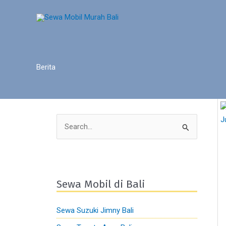
Skip
to
content
Berita
S
e
a
r
Sewa Mobil di Bali
c
h
Sewa Suzuki Jimny Bali
f