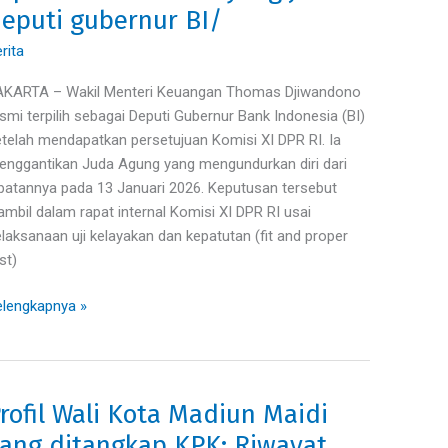
iwandono,
eputi gubernur BI/
eponakan
rabowo
rita
ng
AKARTA – Wakil Menteri Keuangan Thomas Djiwandono
di
smi terpilih sebagai Deputi Gubernur Bank Indonesia (BI)
puti
telah mendapatkan persetujuan Komisi XI DPR RI. Ia
bernur
nggantikan Juda Agung yang mengundurkan diri dari
/
batannya pada 13 Januari 2026. Keputusan tersebut
ambil dalam rapat internal Komisi XI DPR RI usai
laksanaan uji kelayakan dan kepatutan (fit and proper
st)
lengkapnya »
rofil Wali Kota Madiun Maidi
ofil
li
ang ditangkap KPK: Riwayat