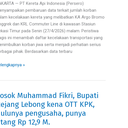
KARTA — PT Kereta Api Indonesia (Persero)
celakaan
nyampaikan pembaruan data terkait jumlah korban
reta
lam kecelakaan kereta yang melibatkan KA Argo Bromo
ggrek dan KRL Commuter Line di kawasan Stasiun
kasi.
kasi Timur pada Senin (27/4/2026) malam. Peristiwa
agis ini menambah daftar kecelakaan transportasi yang
nimbulkan korban jiwa serta menjadi perhatian serius
rbagai pihak. Berdasarkan data terbaru
lengkapnya »
osok Muhammad Fikri, Bupati
osok
uhammad
ejang Lebong kena OTT KPK,
ri,
ulunya pengusaha, punya
pati
tang Rp 12,9 M.
jang