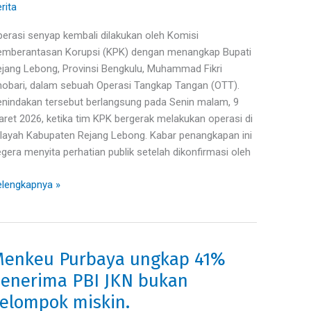
ebong
rita
na
TT
erasi senyap kembali dilakukan oleh Komisi
K,
emberantasan Korupsi (KPK) dengan menangkap Bupati
lunya
jang Lebong, Provinsi Bengkulu, Muhammad Fikri
ngusaha,
obari, dalam sebuah Operasi Tangkap Tangan (OTT).
unya
nindakan tersebut berlangsung pada Senin malam, 9
ang
ret 2026, ketika tim KPK bergerak melakukan operasi di
p
layah Kabupaten Rejang Lebong. Kabar penangkapan ini
,9
gera menyita perhatian publik setelah dikonfirmasi oleh
lengkapnya »
enkeu Purbaya ungkap 41%
enkeu
rbaya
enerima PBI JKN bukan
ngkap
elompok miskin.
1%