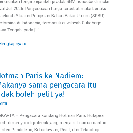
arga
nurunkan harga sejumlah produk BBM nonsubsidi mulai
koharjo
al Juli 2026. Penyesuaian harga tersebut mulai berlaku
gah
 seluruh Stasiun Pengisian Bahan Bakar Umum (SPBU)
kai
rtamina di Indonesia, termasuk di wilayah Sukoharjo,
rtalite
wa Tengah, pada […]
ar
lengkapnya »
urah
otman Paris ke Nadiem:
otman
ris
akanya sama pengacara itu
idak boleh pelit ya!
diem:
akanya
rita
ama
AKARTA – Pengacara kondang Hotman Paris Hutapea
ngacara
embali menyoroti polemik yang menyeret nama mantan
u
nteri Pendidikan, Kebudayaan, Riset, dan Teknologi
dak