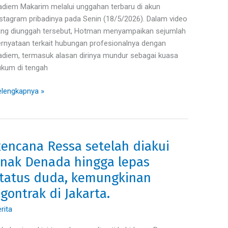
diem Makarim melalui unggahan terbaru di akun
leh
stagram pribadinya pada Senin (18/5/2026). Dalam video
lit
ang diunggah tersebut, Hotman menyampaikan sejumlah
!
rnyataan terkait hubungan profesionalnya dengan
diem, termasuk alasan dirinya mundur sebagai kuasa
kum di tengah
lengkapnya »
encana Ressa setelah diakui
encana
essa
nak Denada hingga lepas
telah
tatus duda, kemungkinan
akui
gontrak di Jakarta.
ak
enada
rita
ngga