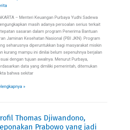
nerima
rita
I
AKARTA – Menteri Keuangan Purbaya Yudhi Sadewa
KN
ngungkapkan masih adanya persoalan serius terkait
ukan
etepatan sasaran dalam program Penerima Bantuan
elompok
ran Jaminan Kesehatan Nasional (PBI JKN). Program
skin.
ng seharusnya diperuntukkan bagi masyarakat miskin
n kurang mampu ini dinilai belum sepenuhnya berjalan
suai dengan tujuan awalnya. Menurut Purbaya,
rdasarkan data yang dimiliki pemerintah, ditemukan
kta bahwa sekitar
lengkapnya »
rofil Thomas Djiwandono,
ofil
homas
eponakan Prabowo yang jadi