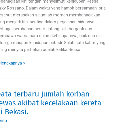
pas
bahagiaan kini tengah menyelimuti kehidupan Ressa
atus
zky Rossano. Dalam waktu yang hampir bersamaan, pria
da,
ersebut merasakan sejumlah momen membahagiakan
emungkinan
ng menjadi titik penting dalam perjalanan hidupnya.
ontrak
rbagai perubahan besar datang silih berganti dan
mbawa warna baru dalam kehidupannya, baik dari sisi
karta.
luarga maupun kehidupan pribadi. Salah satu kabar yang
ling menyita perhatian adalah ketika Ressa
lengkapnya »
ata terbaru jumlah korban
ta
rbaru
ewas akibat kecelakaan kereta
mlah
i Bekasi.
rban
ewas
rita
ibat