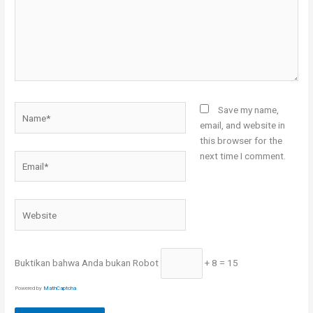
Name*
Save my name,
email, and website in
this browser for the
next time I comment.
Email*
Website
Buktikan bahwa Anda bukan Robot
+ 8 = 15
Powered by
MathCaptcha