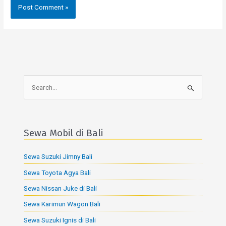
S
e
a
r
Sewa Mobil di Bali
c
Sewa Suzuki Jimny Bali
h
f
Sewa Toyota Agya Bali
o
Sewa Nissan Juke di Bali
r
Sewa Karimun Wagon Bali
:
Sewa Suzuki Ignis di Bali